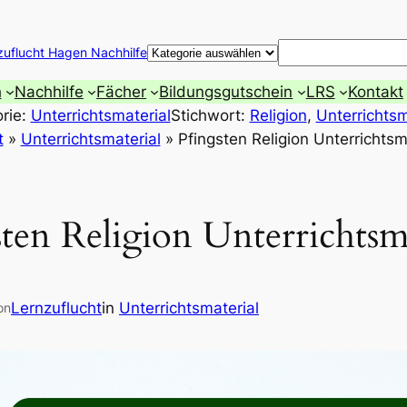
Suchen
zuflucht Hagen Nachhilfe
h
Nachhilfe
Fächer
Bildungsgutschein
LRS
Kontakt
rie:
Unterrichtsmaterial
Stichwort:
Religion
, 
Unterrichtsm
t
»
Unterrichtsmaterial
»
Pfingsten Religion Unterrichtsm
ten Religion Unterrichtsm
Lernzuflucht
in
Unterrichtsmaterial
on