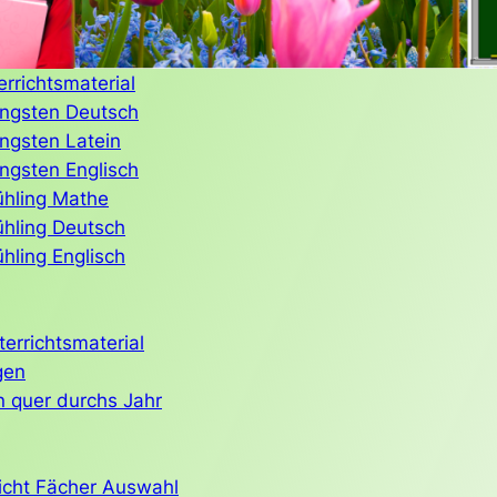
errichtsmaterial
fingsten Deutsch
ingsten Latein
ingsten Englisch
ühling Mathe
ühling Deutsch
ühling Englisch
errichtsmaterial
gen
 quer durchs Jahr
icht Fächer Auswahl