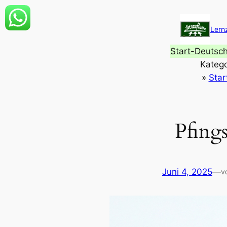
Zum
Inhalt
Lern
springen
Start-Deutsc
Katego
»
Star
Pfings
Juni 4, 2025
—
v