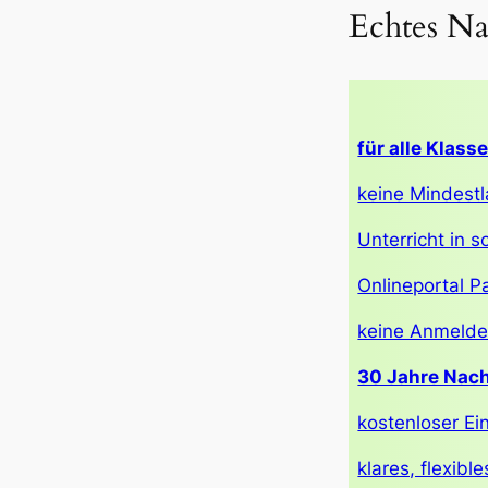
Echtes Na
für alle Klass
keine Mindestl
Unterricht in 
Onlineportal P
keine Anmeld
30 Jahre Nach
kostenloser Ei
klares, flexib