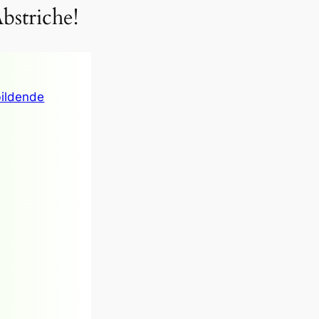
bstriche!
bildende