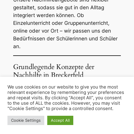
gestaltet, sodass sie gut in den Alltag
integriert werden können. Ob
Einzelunterricht oder Gruppenunterricht,
online oder vor Ort – wir passen uns den
Bedürfnissen der Schülerinnen und Schüler
an.
Grundlegende Konzepte der
Nachhilfe in Breckerfeld
We use cookies on our website to give you the most
Unsere Nachhilfe deckt alle wichtigen
relevant experience by remembering your preferences
Fächer und Themenbereiche ab, die für den
and repeat visits. By clicking “Accept All”, you consent
to the use of ALL the cookies. However, you may visit
schulischen Erfolg relevant sind. Im
"Cookie Settings" to provide a controlled consent.
Folgenden stellen wir einige grundlegende
Cookie Settings
Accept All
Konzepte und Fächer vor.