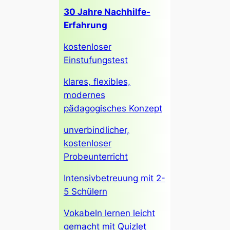
30 Jahre Nachhilfe-
Erfahrung
kostenloser
Einstufungstest
klares, flexibles,
modernes
pädagogisches Konzept
unverbindlicher,
kostenloser
Probeunterricht
Intensivbetreuung mit 2-
5 Schülern
Vokabeln lernen leicht
gemacht mit Quizlet