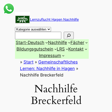
Zum
Inhalt
Lernzuflucht Hagen Nachhilfe
springen
Suchen
Start-Deutsch
Nachhilfe
Fächer
Bildungsgutschein
LRS
Kontakt
Impressum
»
Start
»
Gemeinschaftliches
Lernen: Nachhilfe in Hagen
»
Nachhilfe Breckerfeld
Nachhilfe
Breckerfeld