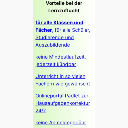
Vorteile bei der
Lernzuflucht
für alle Klassen und
Fächer
, für alle Schüler,
Studierende und
Auszubildende
keine Mindestlaufzeit,
jederzeit kündbar
Unterricht in so vielen
Fächern wie gewünscht
Onlineportal Padlet zur
Hausaufgabenkorrektur
24/7
keine Anmeldegebühr