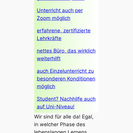
Unterricht auch per
Zoom möglich
erfahrene, zertifizierte
Lehrkräfte
nettes Büro, das wirklich
weiterhilft
auch Einzelunterricht zu
besonderen Konditionen
möglich
Student? Nachhilfe auch
auf Uni-Niveau!
Wir sind für alle da! Egal,
in welcher Phase des
lebenslangen Lernens…