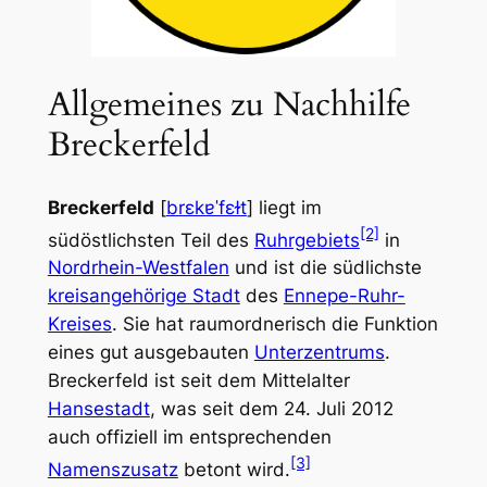
Allgemeines zu Nachhilfe
Breckerfeld
Breckerfeld
[
brɛkɐˈfɛɫt
] liegt im
[2]
südöstlichsten Teil des
Ruhrgebiets
in
Nordrhein-Westfalen
und ist die südlichste
kreisangehörige Stadt
des
Ennepe-Ruhr-
Kreises
. Sie hat raumordnerisch die Funktion
eines gut ausgebauten
Unterzentrums
.
Breckerfeld ist seit dem Mittelalter
Hansestadt
, was seit dem 24. Juli 2012
auch offiziell im entsprechenden
[3]
Namenszusatz
betont wird.