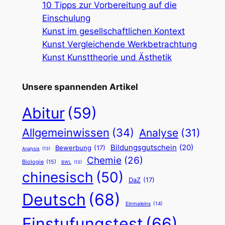
10 Tipps zur Vorbereitung auf die
Einschulung
Kunst im gesellschaftlichen Kontext
Kunst Vergleichende Werkbetrachtung
Kunst Kunsttheorie und Ästhetik
Unsere spannenden Artikel
Abitur
(59)
Allgemeinwissen
(34)
Analyse
(31)
Bildungsgutschein
(20)
Bewerbung
(17)
Analysis
(13)
Chemie
(26)
Biologie
(15)
BWL
(13)
chinesisch
(50)
DaZ
(17)
Deutsch
(68)
Einmaleins
(14)
Einstufungstest
(66)