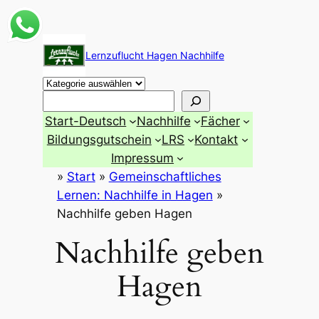
Zum
Inhalt
Lernzuflucht Hagen Nachhilfe
springen
Suchen
Start-Deutsch
Nachhilfe
Fächer
Bildungsgutschein
LRS
Kontakt
Impressum
»
Start
»
Gemeinschaftliches
Lernen: Nachhilfe in Hagen
»
Nachhilfe geben Hagen
Nachhilfe geben
Hagen