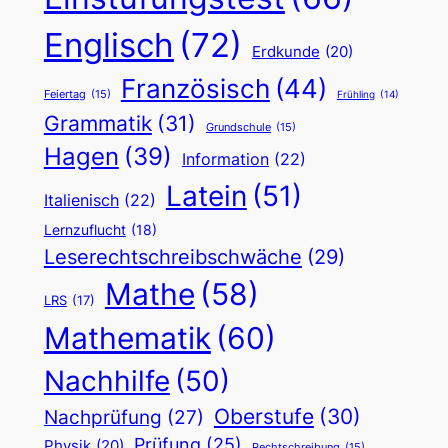
Englisch
(72)
Erdkunde
(20)
Französisch
(44)
Feiertag
(15)
Frühling
(14)
Grammatik
(31)
Grundschule
(15)
Hagen
(39)
Information
(22)
Latein
(51)
Italienisch
(22)
Lernzuflucht
(18)
Leserechtschreibschwäche
(29)
Mathe
(58)
LRS
(17)
Mathematik
(60)
Nachhilfe
(50)
Oberstufe
(30)
Nachprüfung
(27)
Prüfung
(25)
Physik
(20)
Rechtschreibung
(15)