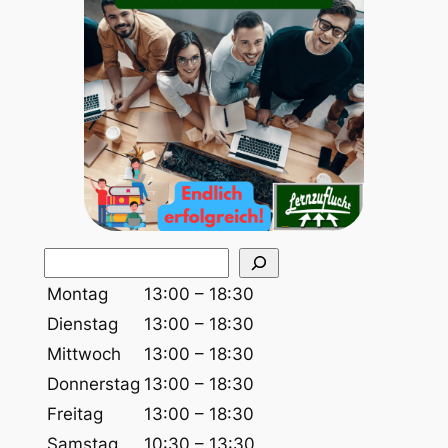
S
u
Montag
13:00 – 18:30
c
Dienstag
13:00 – 18:30
h
Mittwoch
13:00 – 18:30
e
Donnerstag
13:00 – 18:30
n
Freitag
13:00 – 18:30
Samstag
10:30 – 13:30