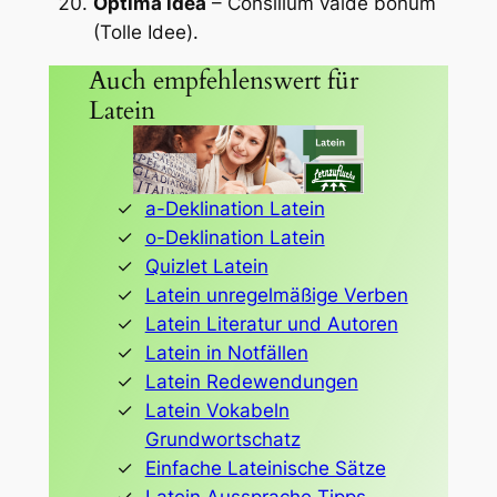
Optima idea
– Consilium valde bonum
(Tolle Idee).
Auch empfehlenswert für
Latein
a-Deklination Latein
o-Deklination Latein
Quizlet Latein
Latein unregelmäßige Verben
Latein Literatur und Autoren
Latein in Notfällen
Latein Redewendungen
Latein Vokabeln
Grundwortschatz
Einfache Lateinische Sätze