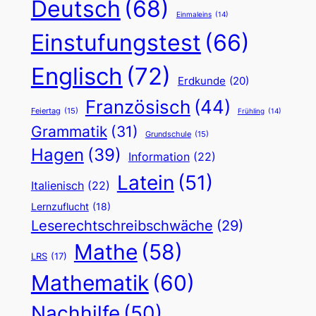
Deutsch
(68)
Einmaleins
(14)
Einstufungstest
(66)
Englisch
(72)
Erdkunde
(20)
Französisch
(44)
Feiertag
(15)
Frühling
(14)
Grammatik
(31)
Grundschule
(15)
Hagen
(39)
Information
(22)
Latein
(51)
Italienisch
(22)
Lernzuflucht
(18)
Leserechtschreibschwäche
(29)
Mathe
(58)
LRS
(17)
Mathematik
(60)
Nachhilfe
(50)