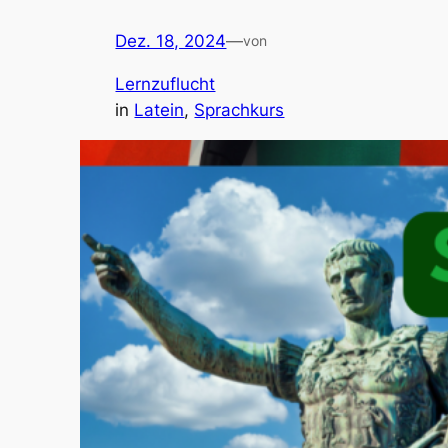
Dez. 18, 2024
—
von
Lernzuflucht
in
Latein
, 
Sprachkurs