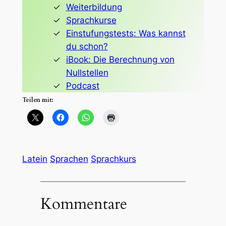
Weiterbildung
Sprachkurse
Einstufungstests: Was kannst
du schon?
iBook: Die Berechnung von
Nullstellen
Podcast
Teilen mit:
Latein
Sprachen
Sprachkurs
Kommentare