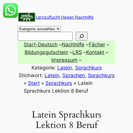
Zum
Inhalt
Lernzuflucht Hagen Nachhilfe
springen
Suchen
Start-Deutsch
Nachhilfe
Fächer
Bildungsgutschein
LRS
Kontakt
Impressum
Kategorie:
Latein
, 
Sprachkurs
Stichwort:
Latein
, 
Sprachen
, 
Sprachkurs
»
Start
»
Sprachkurs
»
Latein
Sprachkurs Lektion 8 Beruf
Latein Sprachkurs
Lektion 8 Beruf