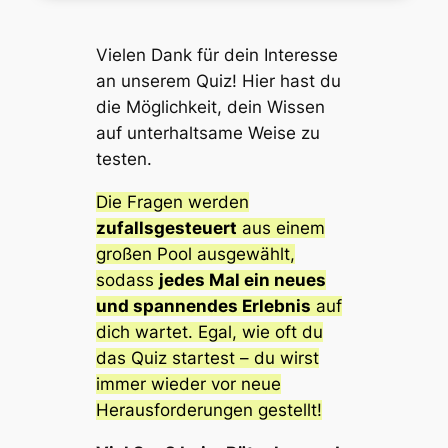
Vielen Dank für dein Interesse
an unserem Quiz! Hier hast du
die Möglichkeit, dein Wissen
auf unterhaltsame Weise zu
testen.
Die Fragen werden
zufallsgesteuert
aus einem
großen Pool ausgewählt,
sodass
jedes Mal ein neues
und spannendes Erlebnis
auf
dich wartet. Egal, wie oft du
das Quiz startest – du wirst
immer wieder vor neue
Herausforderungen gestellt!