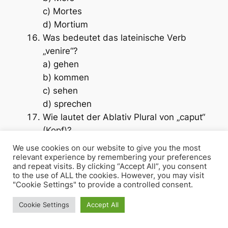
c) Mortes
d) Mortium
Was bedeutet das lateinische Verb
„venire“?
a) gehen
b) kommen
c) sehen
d) sprechen
Wie lautet der Ablativ Plural von „caput“
(Kopf)?
a) Capitibus
We use cookies on our website to give you the most
b) Capitis
relevant experience by remembering your preferences
and repeat visits. By clicking “Accept All”, you consent
c) Capite
to the use of ALL the cookies. However, you may visit
d) Capita
"Cookie Settings" to provide a controlled consent.
Was ist der Infinitiv Perfekt von
Cookie Settings
Accept All
„ducere“ (führen)?
a) Duxisse