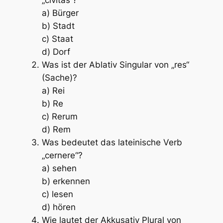
„civitas“?
a) Bürger
b) Stadt
c) Staat
d) Dorf
Was ist der Ablativ Singular von „res“
(Sache)?
a) Rei
b) Re
c) Rerum
d) Rem
Was bedeutet das lateinische Verb
„cernere“?
a) sehen
b) erkennen
c) lesen
d) hören
Wie lautet der Akkusativ Plural von