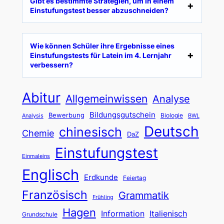
Gibt es bestimmte Strategien, um in einem
Einstufungstest besser abzuschneiden?
Wie können Schüler ihre Ergebnisse eines
Einstufungstests für Latein im 4. Lernjahr
verbessern?
Abitur
Allgemeinwissen
Analyse
Bildungsgutschein
Bewerbung
Biologie
Analysis
BWL
Deutsch
chinesisch
Chemie
DaZ
Einstufungstest
Einmaleins
Englisch
Erdkunde
Feiertag
Französisch
Grammatik
Frühling
Hagen
Information
Italienisch
Grundschule