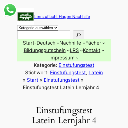
Zum
Inhalt
Lernzuflucht Hagen Nachhilfe
springen
Suchen
Start-Deutsch
Nachhilfe
Fächer
Bildungsgutschein
LRS
Kontakt
Impressum
Kategorie:
Einstufungstest
Stichwort:
Einstufungstest
, 
Latein
»
Start
»
Einstufungstest
»
Einstufungstest Latein Lernjahr 4
Einstufungstest
Latein Lernjahr 4