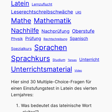
Latein
Lernzuflucht
Leserechtschreibschwäche
LRS
Mathe
Mathematik
Nachhilfe
Oberstufe
Nachprüfung
Prüfung
Spanisch
Physik
Rechtschreibung
Sprachen
Spezialkurs
Sprachkurs
Unterricht
Studium
Tenses
Unterrichtsmaterial
Video
Hier sind 30 Multiple-Choice-Fragen für
einen Einstufungstest in Latein des vierten
Lernjahres:
Was bedeutet das lateinische Wort