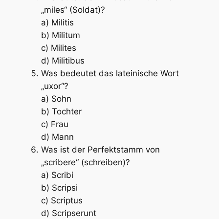
„miles“ (Soldat)?
a) Militis
b) Militum
c) Milites
d) Militibus
Was bedeutet das lateinische Wort
„uxor“?
a) Sohn
b) Tochter
c) Frau
d) Mann
Was ist der Perfektstamm von
„scribere“ (schreiben)?
a) Scribi
b) Scripsi
c) Scriptus
d) Scripserunt