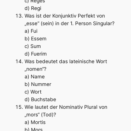
c) Reges
d) Regi
Was ist der Konjunktiv Perfekt von
„esse“ (sein) in der 1. Person Singular?
a) Fui
b) Essem
c) Sum
d) Fuerim
Was bedeutet das lateinische Wort
„nomen“?
a) Name
b) Nummer
c) Wort
d) Buchstabe
Wie lautet der Nominativ Plural von
„mors“ (Tod)?
a) Mortis
b) Mors