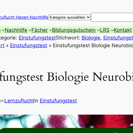
Suchen
zuflucht Hagen Nachhilfe
h
Nachhilfe
Fächer
Bildungsgutschein
LRS
Kontakt
tegorie:
Einstufungstest
Stichwort:
Biologie
, 
Einstufungst
rt
»
Einstufungstest
»
Einstufungstest Biologie Neurobio
fungstest Biologie Neurob
Lernzuflucht
in
Einstufungstest
on