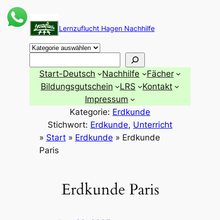
Zum
Inhalt
Lernzuflucht Hagen Nachhilfe
springen
Suchen
Start-Deutsch
Nachhilfe
Fächer
Bildungsgutschein
LRS
Kontakt
Impressum
Kategorie:
Erdkunde
Stichwort:
Erdkunde
, 
Unterricht
»
Start
»
Erdkunde
»
Erdkunde
Paris
Erdkunde Paris