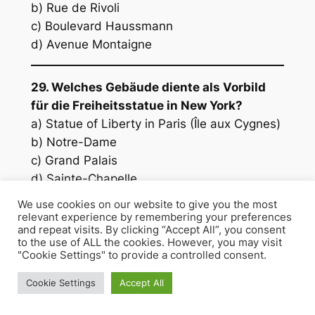
b) Rue de Rivoli
c) Boulevard Haussmann
d) Avenue Montaigne
29. Welches Gebäude diente als Vorbild
für die Freiheitsstatue in New York?
a) Statue of Liberty in Paris (Île aux Cygnes)
b) Notre-Dame
c) Grand Palais
d) Sainte-Chapelle
We use cookies on our website to give you the most
relevant experience by remembering your preferences
30. Welches Wahrzeichen ist ein
and repeat visits. By clicking “Accept All”, you consent
berühmtes Beispiel für gotische
to the use of ALL the cookies. However, you may visit
"Cookie Settings" to provide a controlled consent.
Architektur in Paris?
a) Notre-Dame
Cookie Settings
Accept All
b) Sacré-Cœur
c) Sainte-Chapelle