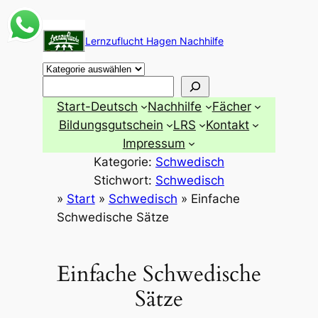
Zum
Inhalt
Lernzuflucht Hagen Nachhilfe
springen
Suchen
Start-Deutsch
Nachhilfe
Fächer
Bildungsgutschein
LRS
Kontakt
Impressum
Kategorie:
Schwedisch
Stichwort:
Schwedisch
»
Start
»
Schwedisch
»
Einfache
Schwedische Sätze
Einfache Schwedische
Sätze