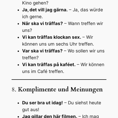
Kino gehen?
Ja, det vill jag gärna.
– Ja, das würde
ich gerne.
När ska vi träffas?
– Wann treffen wir
uns?
Vi kan träffas klockan sex.
– Wir
können uns um sechs Uhr treffen.
Var ska vi träffas?
– Wo sollen wir uns
treffen?
Vi kan träffas på kaféet.
– Wir können
uns im Café treffen.
8.
Komplimente und Meinungen
Du ser bra ut idag!
– Du siehst heute
gut aus!
Jag gillar den här filmen.
– Ich mag