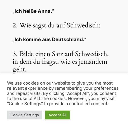
„Ich heiße Anna.“
2. Wie sagst du auf Schwedisch:
„Ich komme aus Deutschland.“
3. Bilde einen Satz auf Schwedisch,
in dem du fragst, wie es jemandem
geht.
4. Übersetze ins Schwedische:
We use cookies on our website to give you the most
relevant experience by remembering your preferences
and repeat visits. By clicking “Accept All”, you consent
„Ich habe Hunger.“
to the use of ALL the cookies. However, you may visit
"Cookie Settings" to provide a controlled consent.
5. Vervollständige den Satz:
Cookie Settings
Accept All
„Jag tycker om att
_