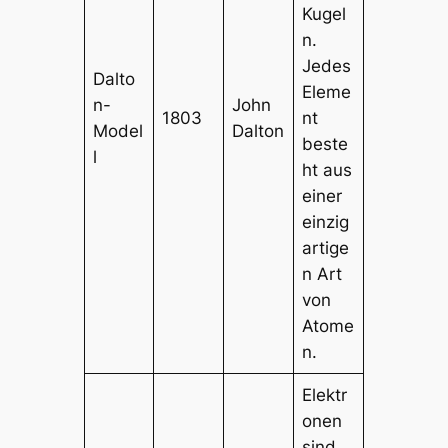
Kugel
n.
Jedes
Dalto
Eleme
n-
John
1803
nt
Model
Dalton
beste
l
ht aus
einer
einzig
artige
n Art
von
Atome
n.
Elektr
onen
sind