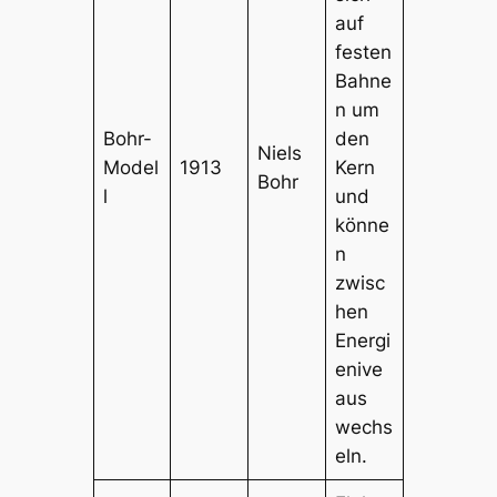
auf
festen
Bahne
n um
Bohr-
den
Niels
Model
1913
Kern
Bohr
l
und
könne
n
zwisc
hen
Energi
enive
aus
wechs
eln.