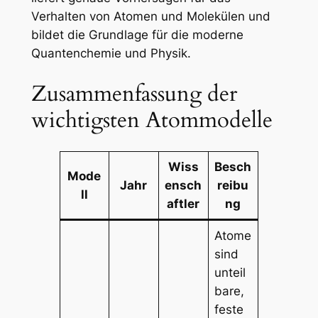
Verhalten von Atomen und Molekülen und
bildet die Grundlage für die moderne
Quantenchemie und Physik.
Zusammenfassung der
wichtigsten Atommodelle
Wiss
Besch
Mode
Jahr
ensch
reibu
ll
aftler
ng
Atome
sind
unteil
bare,
feste