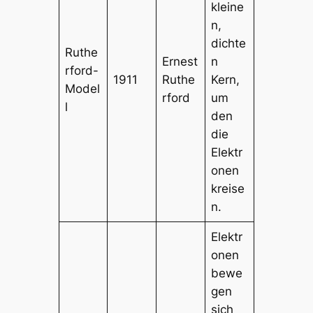
kleine
n,
dichte
Ruthe
Ernest
n
rford-
1911
Ruthe
Kern,
Model
rford
um
l
den
die
Elektr
onen
kreise
n.
Elektr
onen
bewe
gen
sich