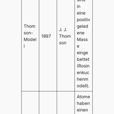
in
eine
positiv
Thom
gelad
J. J.
son-
ene
1897
Thom
Model
Mass
son
l
e
einge
bettet
(Rosin
enkuc
henm
odell).
Atome
haben
einen