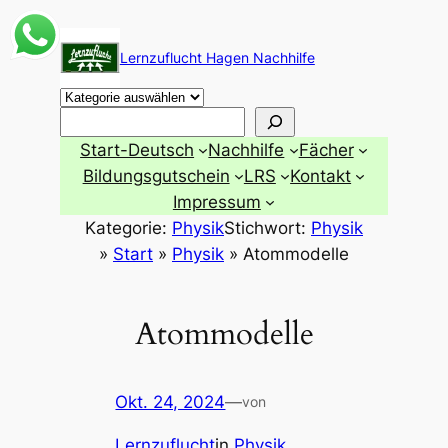
Zum
Inhalt
Lernzuflucht Hagen Nachhilfe
springen
Suchen
Start-Deutsch
Nachhilfe
Fächer
Bildungsgutschein
LRS
Kontakt
Impressum
Kategorie:
Physik
Stichwort:
Physik
»
Start
»
Physik
»
Atommodelle
Atommodelle
Okt. 24, 2024
—
von
Lernzuflucht
in
Physik