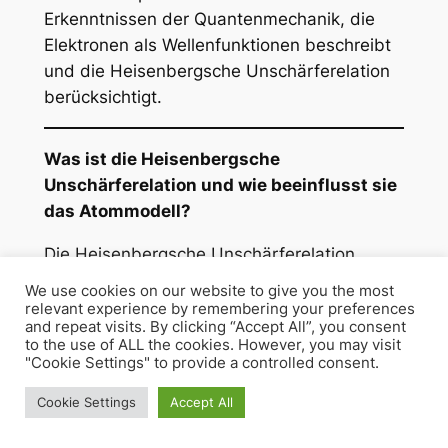
Erkenntnissen der Quantenmechanik, die
Elektronen als Wellenfunktionen beschreibt
und die Heisenbergsche Unschärferelation
berücksichtigt.
Was ist die Heisenbergsche
Unschärferelation und wie beeinflusst sie
das Atommodell?
Die Heisenbergsche Unschärferelation
besagt, dass es unmöglich ist, den genauen
We use cookies on our website to give you the most
Ort und Impuls eines Elektrons gleichzeitig
relevant experience by remembering your preferences
and repeat visits. By clicking “Accept All”, you consent
exakt zu bestimmen. Dies führt dazu, dass
to the use of ALL the cookies. However, you may visit
Elektronen in Atommodellen nicht als
"Cookie Settings" to provide a controlled consent.
Teilchen mit einer festen Bahn beschrieben
Cookie Settings
Accept All
werden können, sondern als
Wahrscheinlichkeitsverteilungen.