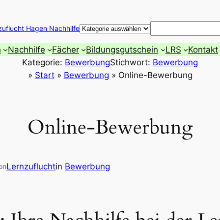
Suchen
zuflucht Hagen Nachhilfe
h
Nachhilfe
Fächer
Bildungsgutschein
LRS
Kontakt
Kategorie:
Bewerbung
Stichwort:
Bewerbung
»
Start
»
Bewerbung
»
Online-Bewerbung
Online-Bewerbung
Lernzuflucht
in
Bewerbung
on