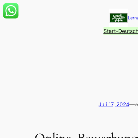
Zum
Inhalt
Lern
springen
Start-Deutsc
Juli 17, 2024
—
v