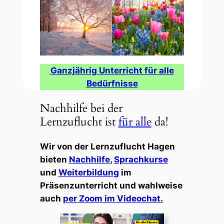
Ganzjährig Unterricht für alle
Bedürfnisse
Nachhilfe bei der
Lernzuflucht ist
für alle
da!
Wir von der Lernzuflucht Hagen
bieten
Nachhilfe
,
Sprachkurse
und
Weiterbildung
im
Präsenzunterricht und wahlweise
auch
per Zoom im Videochat.