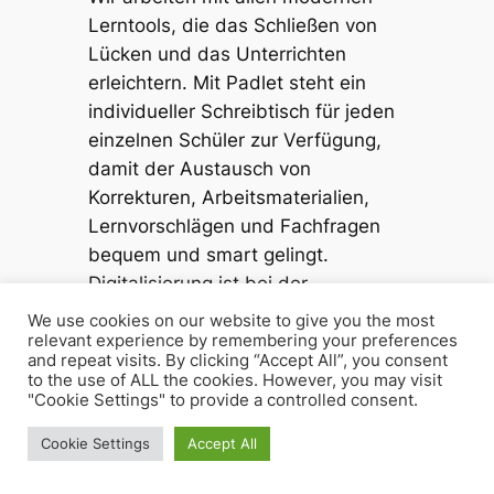
Lerntools, die das Schließen von
Lücken und das Unterrichten
erleichtern. Mit Padlet steht ein
individueller Schreibtisch für jeden
einzelnen Schüler zur Verfügung,
damit der Austausch von
Korrekturen, Arbeitsmaterialien,
Lernvorschlägen und Fachfragen
bequem und smart gelingt.
Digitalisierung ist bei der
Lernzuflucht Hagen nicht wohlfeile
We use cookies on our website to give you the most
Sonntagsrede, sondern gelebtes
relevant experience by remembering your preferences
and repeat visits. By clicking “Accept All”, you consent
Prinzip für die Nachhilfe!
to the use of ALL the cookies. However, you may visit
"Cookie Settings" to provide a controlled consent.
Echtes Nachhilfe-
Cookie Settings
Accept All
Handwerk: Qualität
ohne Abstriche!