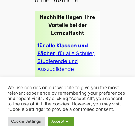
Nachhilfe Hagen: Ihre
Vorteile bei der
Lernzuflucht
für alle Klassen und
Fächer
, für alle Schüler,
Studierende und
Auszubildende
keine Mindestlaufzeit,
We use cookies on our website to give you the most
jederzeit kündbar
relevant experience by remembering your preferences
and repeat visits. By clicking “Accept All”, you consent
Unterricht in so vielen
to the use of ALL the cookies. However, you may visit
"Cookie Settings" to provide a controlled consent.
Fächern wie gewünscht
Cookie Settings
Accept All
Onlineportal Padlet zur
Hausaufgabenkorrektur