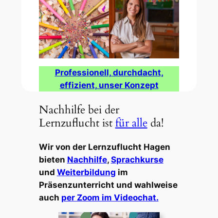
Professionell, durchdacht,
effizient, unser Konzept
Nachhilfe bei der
Lernzuflucht ist
für alle
da!
Wir von der Lernzuflucht Hagen
bieten
Nachhilfe
,
Sprachkurse
und
Weiterbildung
im
Präsenzunterricht und wahlweise
auch
per Zoom im Videochat.