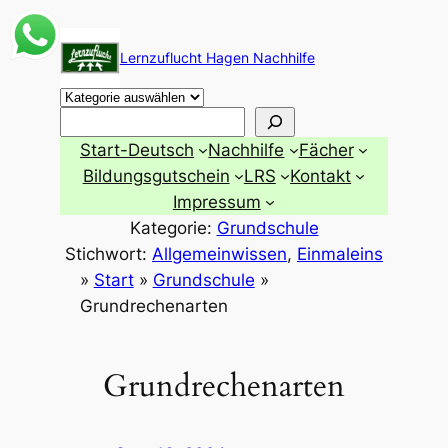
Zum
Inhalt
Lernzuflucht Hagen Nachhilfe
springen
Suchen
Start-Deutsch
Nachhilfe
Fächer
Bildungsgutschein
LRS
Kontakt
Impressum
Kategorie:
Grundschule
Stichwort:
Allgemeinwissen
, 
Einmaleins
»
Start
»
Grundschule
»
Grundrechenarten
Grundrechenarten