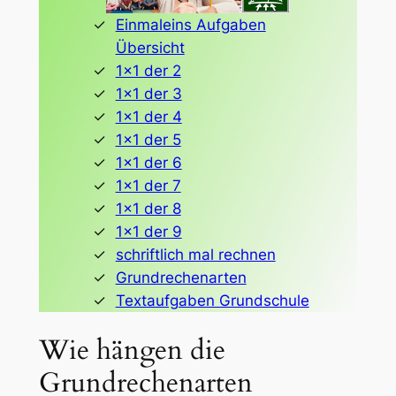
Einmaleins Aufgaben
Übersicht
1×1 der 2
1×1 der 3
1×1 der 4
1×1 der 5
1×1 der 6
1×1 der 7
1×1 der 8
1×1 der 9
schriftlich mal rechnen
Grundrechenarten
Textaufgaben Grundschule
Wie hängen die
Grundrechenarten