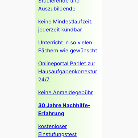
Studierende und
Auszubildende
keine Mindestlaufzeit,
jederzeit kündbar
Unterricht in so vielen
Fächern wie gewünscht
Onlineportal Padlet zur
Hausaufgabenkorrektur
24/7
keine Anmeldegebühr
30 Jahre Nachhilfe-
Erfahrung
kostenloser
Einstufungstest