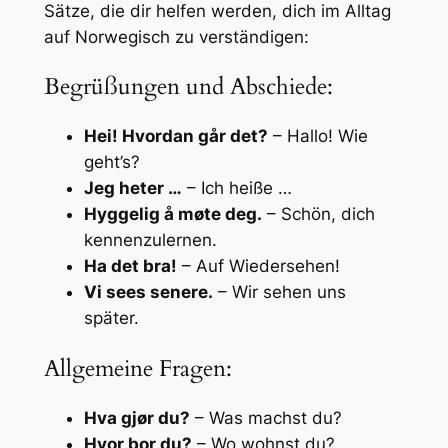
Sätze, die dir helfen werden, dich im Alltag
auf Norwegisch zu verständigen:
Begrüßungen und Abschiede:
Hei! Hvordan går det?
– Hallo! Wie
geht’s?
Jeg heter …
– Ich heiße …
Hyggelig å møte deg.
– Schön, dich
kennenzulernen.
Ha det bra!
– Auf Wiedersehen!
Vi sees senere.
– Wir sehen uns
später.
Allgemeine Fragen:
Hva gjør du?
– Was machst du?
Hvor bor du?
– Wo wohnst du?