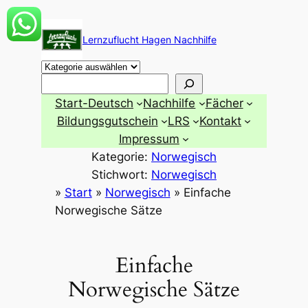
Zum
Inhalt
Lernzuflucht Hagen Nachhilfe
springen
Suchen
Start-Deutsch
Nachhilfe
Fächer
Bildungsgutschein
LRS
Kontakt
Impressum
Kategorie:
Norwegisch
Stichwort:
Norwegisch
»
Start
»
Norwegisch
»
Einfache
Norwegische Sätze
Einfache
Norwegische Sätze