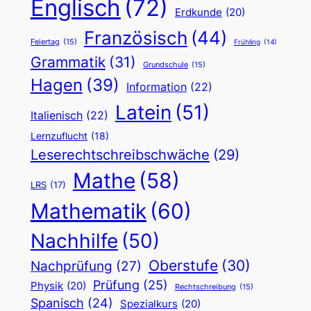
Englisch
(72)
Erdkunde
(20)
Französisch
(44)
Feiertag
(15)
Frühling
(14)
Grammatik
(31)
Grundschule
(15)
Hagen
(39)
Information
(22)
Latein
(51)
Italienisch
(22)
Lernzuflucht
(18)
Leserechtschreibschwäche
(29)
Mathe
(58)
LRS
(17)
Mathematik
(60)
Nachhilfe
(50)
Oberstufe
(30)
Nachprüfung
(27)
Prüfung
(25)
Physik
(20)
Rechtschreibung
(15)
Spanisch
(24)
Spezialkurs
(20)