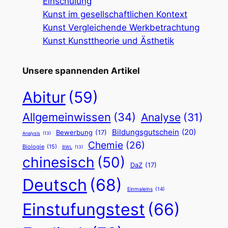
Einschulung
Kunst im gesellschaftlichen Kontext
Kunst Vergleichende Werkbetrachtung
Kunst Kunsttheorie und Ästhetik
Unsere spannenden Artikel
Abitur
(59)
Allgemeinwissen
(34)
Analyse
(31)
Bildungsgutschein
(20)
Bewerbung
(17)
Analysis
(13)
Chemie
(26)
Biologie
(15)
BWL
(13)
chinesisch
(50)
DaZ
(17)
Deutsch
(68)
Einmaleins
(14)
Einstufungstest
(66)