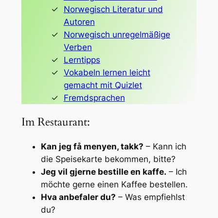
Norwegisch Literatur und
Autoren
Norwegisch unregelmäßige
Verben
Lerntipps
Vokabeln lernen leicht
gemacht mit Quizlet
Fremdsprachen
Im Restaurant:
Kan jeg få menyen, takk?
– Kann ich
die Speisekarte bekommen, bitte?
Jeg vil gjerne bestille en kaffe.
– Ich
möchte gerne einen Kaffee bestellen.
Hva anbefaler du?
– Was empfiehlst
du?