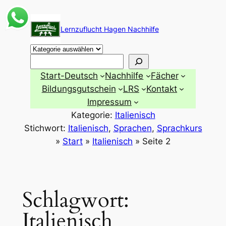
Zum
Inhalt
Lernzuflucht Hagen Nachhilfe
springen
Suchen
Start-Deutsch
Nachhilfe
Fächer
Bildungsgutschein
LRS
Kontakt
Impressum
Kategorie:
Italienisch
Stichwort:
Italienisch
, 
Sprachen
, 
Sprachkurs
»
Start
»
Italienisch
»
Seite 2
Schlagwort:
Italienisch