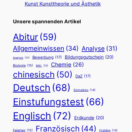
Kunst Kunsttheorie und Ästhetik
Unsere spannenden Artikel
Abitur
(59)
Allgemeinwissen
(34)
Analyse
(31)
Bildungsgutschein
(20)
Bewerbung
(17)
Analysis
(13)
Chemie
(26)
Biologie
(15)
BWL
(13)
chinesisch
(50)
DaZ
(17)
Deutsch
(68)
Einmaleins
(14)
Einstufungstest
(66)
Englisch
(72)
Erdkunde
(20)
Französisch
(44)
Feiertag
(15)
Frühling
(14)