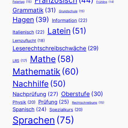
Französisch
(44)
Feiertag
(15)
Frühling
(14)
Grammatik
(31)
Grundschule
(15)
Hagen
(39)
Information
(22)
Latein
(51)
Italienisch
(22)
Lernzuflucht
(18)
Leserechtschreibschwäche
(29)
Mathe
(58)
LRS
(17)
Mathematik
(60)
Nachhilfe
(50)
Oberstufe
(30)
Nachprüfung
(27)
Prüfung
(25)
Physik
(20)
Rechtschreibung
(15)
Spanisch
(24)
Spezialkurs
(20)
Sprachen
(75)