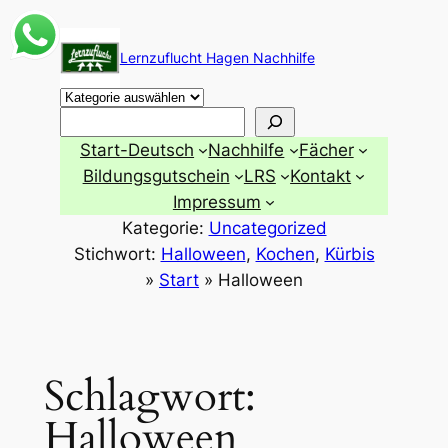
Zum
Inhalt
Lernzuflucht Hagen Nachhilfe
springen
Suchen
Start-Deutsch
Nachhilfe
Fächer
Bildungsgutschein
LRS
Kontakt
Impressum
Kategorie:
Uncategorized
Stichwort:
Halloween
, 
Kochen
, 
Kürbis
»
Start
»
Halloween
Schlagwort:
Halloween