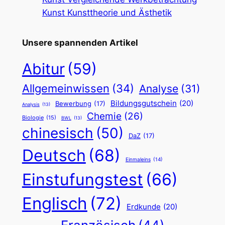
Kunst Kunsttheorie und Ästhetik
Unsere spannenden Artikel
Abitur
(59)
Allgemeinwissen
(34)
Analyse
(31)
Bildungsgutschein
(20)
Bewerbung
(17)
Analysis
(13)
Chemie
(26)
Biologie
(15)
BWL
(13)
chinesisch
(50)
DaZ
(17)
Deutsch
(68)
Einmaleins
(14)
Einstufungstest
(66)
Englisch
(72)
Erdkunde
(20)